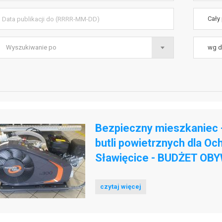
ta publikacji do (RRRR-MM-DD)
Szukaj w
Cały 
szukiwanie po
Sortowan
Wyszukiwanie po
wg d
Bezpieczny mieszkaniec -
butli powietrznych dla Oc
Sławięcice - BUDŻET OB
czytaj więcej