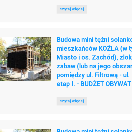
czytaj więcej
Budowa mini tężni solank
mieszkańców KOŹLA (w tym
Miasto i os. Zachód), zlo
zabaw (lub na jego obsza
pomiędzy ul. Filtrową - ul.
etap I. - BUDŻET OBYWAT
czytaj więcej
Budowa mini tężni solank