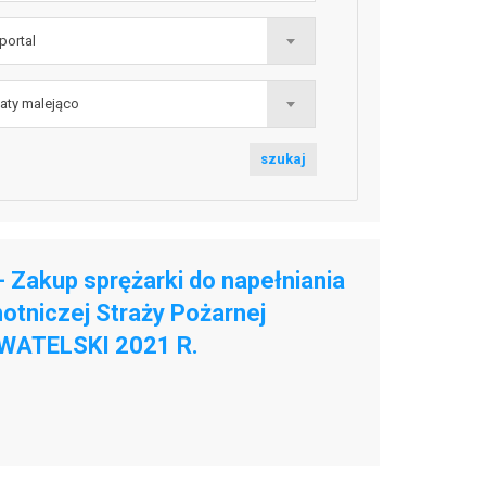
portal
ie wyników
aty malejąco
szukaj
 Zakup sprężarki do napełniania
hotniczej Straży Pożarnej
YWATELSKI 2021 R.