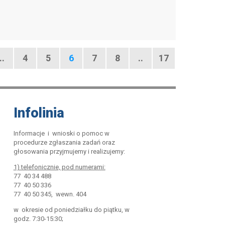
na
Strona
Strona
Strona
Strona
Strona
Strona
nia
..
4
5
6
7
8
..
17
następna
na
strona
Infolinia
Informacje i wnioski o pomoc w
procedurze zgłaszania zadań oraz
głosowania przyjmujemy i realizujemy:
1) telefonicznie, pod numerami:
77 40 34 488
77 40 50 336
77 40 50 345, wewn. 404
w okresie od poniedziałku do piątku, w
godz. 7:30-15:30;