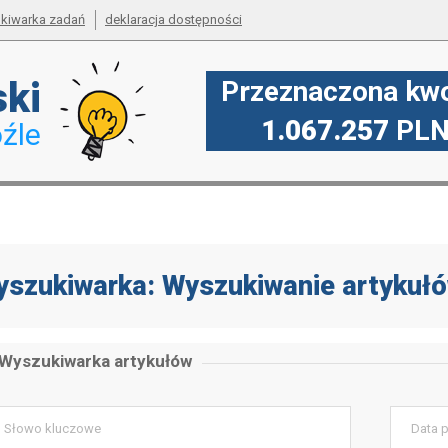
kiwarka zadań
deklaracja dostępności
ski
Przeznaczona kwo
1.067.257
PL
źle
szukiwarka: Wyszukiwanie artykuł
Wyszukiwarka artykułów
owo kluczowe
Data publ