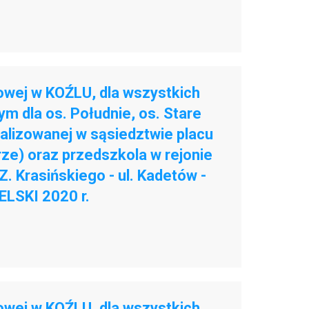
owej w KOŹLU, dla wszystkich
 dla os. Południe, os. Stare
kalizowanej w sąsiedztwie placu
rze) oraz przedszkola w rejonie
 Z. Krasińskiego - ul. Kadetów -
ELSKI 2020 r.
owej w KOŹLU, dla wszystkich