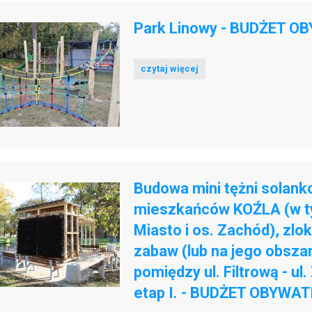
Park Linowy - BUDŻET O
czytaj więcej
Budowa mini tężni solank
mieszkańców KOŹLA (w tym
Miasto i os. Zachód), zlo
zabaw (lub na jego obsza
pomiędzy ul. Filtrową - ul.
etap I. - BUDŻET OBYWAT