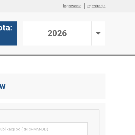
logowanie
rejestracja
ta:
2026
N
ów
ikacji od (RRRR-MM-DD)