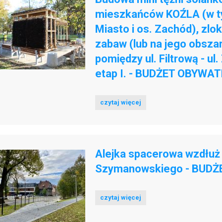
mieszkańców KOŹLA (w tym
Miasto i os. Zachód), zlo
zabaw (lub na jego obsza
pomiędzy ul. Filtrową - ul.
etap I. - BUDŻET OBYWAT
czytaj więcej
Alejka spacerowa wzdłuż K
Szymanowskiego - BUDŻ
czytaj więcej