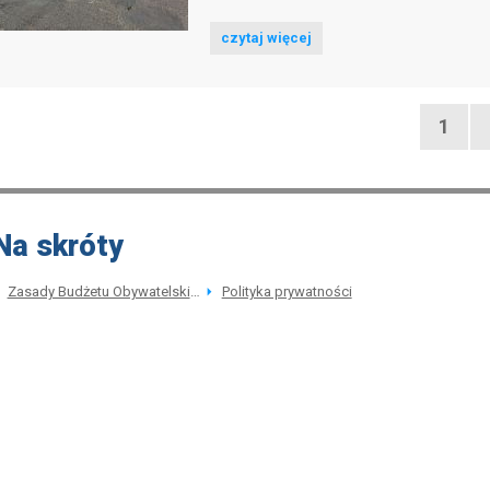
czytaj więcej
Strona
Stro
poprzed
1
stro
Na skróty
Zasady Budżetu Obywatelskiego
Polityka prywatności