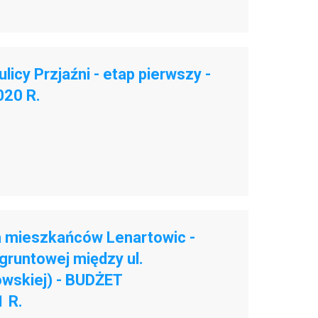
icy Przjaźni - etap pierwszy -
20 R.
a mieszkańców Lenartowic -
 gruntowej między ul.
owskiej) - BUDŻET
 R.