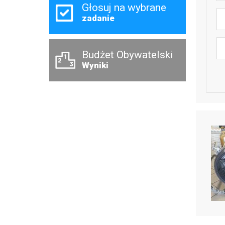
Głosuj na wybrane
Da
zadanie
Wy
Budżet Obywatelski
Wyniki