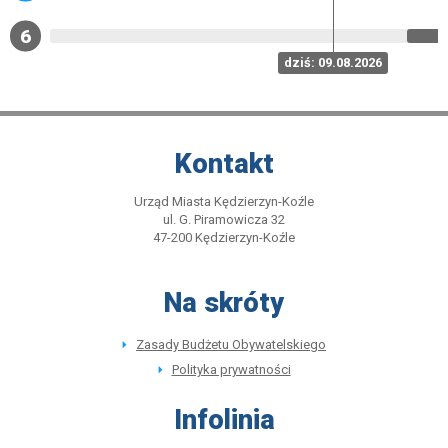
Data 
05.10.
Ogłoszenie
głosów
dziś: 09.08.2026
wyników
Kontakt
Urząd Miasta Kędzierzyn-Koźle
ul. G. Piramowicza 32
47-200 Kędzierzyn-Koźle
Na skróty
Zasady Budżetu Obywatelskiego
Polityka prywatności
Infolinia