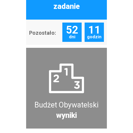
zadanie
52
11
Pozostało:
dni
godzin
Budżet Obywatelski
wyniki