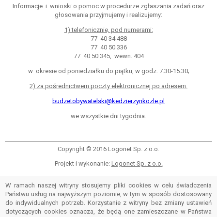
Informacje i wnioski o pomoc w procedurze zgłaszania zadań oraz
głosowania przyjmujemy i realizujemy:
1) telefonicznie, pod numerami:
77 40 34 488
77 40 50 336
77 40 50 345, wewn. 404
w okresie od poniedziałku do piątku, w godz. 7:30-15:30;
2) za pośrednictwem poczty elektronicznej po adresem:
budzetobywatelski@kedzierzynkozle.pl
we wszystkie dni tygodnia.
Copyright © 2016 Logonet Sp. z o.o.
Projekt i wykonanie:
Logonet Sp. z o.o.
W ramach naszej witryny stosujemy pliki cookies w celu świadczenia
Państwu usług na najwyższym poziomie, w tym w sposób dostosowany
do indywidualnych potrzeb. Korzystanie z witryny bez zmiany ustawień
dotyczących cookies oznacza, że będą one zamieszczane w Państwa