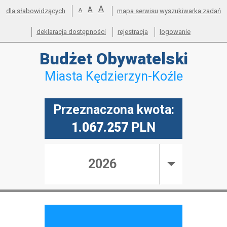
powiększ
A
Przejdź do mapy serwisu
Przejdź do wyszukiwarki
Przejdź do głównego
Przejdź do treści
standardowy
A
pomniejsz
dla słabowidzących
A
mapa serwisu
wyszukiwarka zadań
menu
czcionkę
rozmiar
czcionkę
deklaracja dostępności
rejestracja
logowanie
Budżet
Obywatelski
Miasta Kędzierzyn-Koźle
Przeznaczona kwota:
1.067.257
PLN
2026
Menu