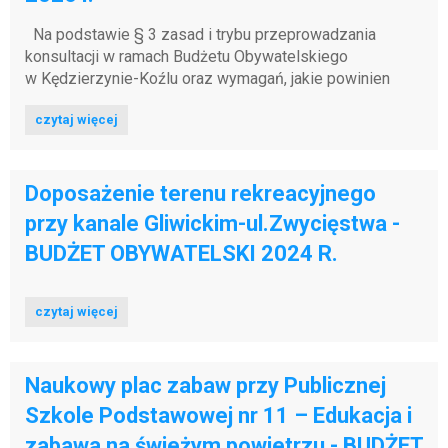
Na podstawie § 3 zasad i trybu przeprowadzania
konsultacji w ramach Budżetu Obywatelskiego
w Kędzierzynie-Koźlu oraz wymagań, jakie powinien
spełniać projekt budżetu obywatelskiego, stanowiących
czytaj więcej
załącznik do uchwały nr...
Doposażenie terenu rekreacyjnego
przy kanale Gliwickim-ul.Zwycięstwa -
BUDŻET OBYWATELSKI 2024 R.
czytaj więcej
Naukowy plac zabaw przy Publicznej
Szkole Podstawowej nr 11 – Edukacja i
zabawa na świeżym powietrzu - BUDŻET