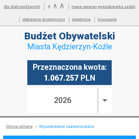
powiększ
A
Przejdź do mapy serwisu
Przejdź do wyszukiwarki
Przejdź do głównego
Przejdź do treści
standardowy
A
pomniejsz
dla słabowidzących
A
mapa serwisu
wyszukiwarka zadań
menu
czcionkę
rozmiar
czcionkę
deklaracja dostępności
rejestracja
logowanie
Budżet
Obywatelski
Miasta Kędzierzyn-Koźle
Przeznaczona kwota:
1.067.257
PLN
2026
Strona główna
Wyszukiwanie zaawansowane