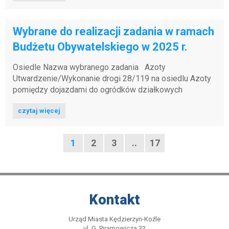
Wybrane do realizacji zadania w ramach
Budżetu Obywatelskiego w 2025 r.
Osiedle Nazwa wybranego zadania Azoty
Utwardzenie/Wykonanie drogi 28/119 na osiedlu Azoty
pomiędzy dojazdami do ogródków działkowych
mieszkańców z ul. Mościckiego - a dojazdami do
czytaj więcej
szeregu...
Strona
Strona
Strona
Strona
Strona
1
2
3
..
17
następna
strona
Kontakt
Urząd Miasta Kędzierzyn-Koźle
ul. G. Piramowicza 32