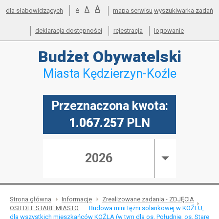
powiększ
A
Przejdź do mapy serwisu
Przejdź do wyszukiwarki
Przejdź do głównego
Przejdź do treści
standardowy
A
pomniejsz
dla słabowidzących
A
mapa serwisu
wyszukiwarka zadań
menu
czcionkę
rozmiar
czcionkę
deklaracja dostępności
rejestracja
logowanie
Budżet
Obywatelski
Miasta Kędzierzyn-Koźle
Przeznaczona kwota:
1.067.257
PLN
2026
Strona główna
Informacje
Zrealizowane zadania - ZDJĘCIA
OSIEDLE STARE MIASTO
Budowa mini tężni solankowej w KOŹLU,
dla wszystkich mieszkańców KOŹLA (w tym dla os. Południe, os. Stare