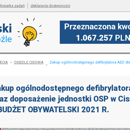
kiwarka zadań
deklaracja dostępności
ski
Przeznaczona kwo
1.067.257
PL
źle
JĘCIA
OSIEDLE CISOWA
Zakup ogólnodostępnego defibrylatora AED dl
kup ogólnodostępnego defibrylato
az doposażenie jednostki OSP w Cis
 BUDŻET OBYWATELSKI 2021 R.