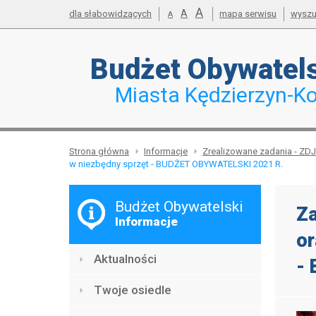
powiększ
A
Przejdź do mapy serwisu
Przejdź do wyszukiwarki
Przejdź do głównego
Przejdź do treści
standardowy
A
dla słabowidzących
mapa serwisu
wyszu
pomniejsz
A
menu
czcionkę
rozmiar
czcionkę
Budżet
Obywatel
Miasta Kędzierzyn-Ko
Strona główna
Informacje
Zrealizowane zadania - ZD
w niezbędny sprzęt - BUDŻET OBYWATELSKI 2021 R.
Menu
Budżet Obywatelski
Za
Informacje
or
Aktualności
-
Twoje osiedle