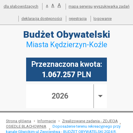
powiększ
A
Przejdź do mapy serwisu
Przejdź do wyszukiwarki
Przejdź do głównego
Przejdź do treści
standardowy
A
pomniejsz
dla słabowidzących
A
mapa serwisu
wyszukiwarka zadań
menu
czcionkę
rozmiar
czcionkę
deklaracja dostępności
rejestracja
logowanie
Budżet
Obywatelski
Miasta Kędzierzyn-Koźle
Przeznaczona kwota:
1.067.257
PLN
2026
Strona główna
Informacje
Zrealizowane zadania - ZDJĘCIA
OSIEDLE BLACHOWNIA
Doposażenie terenu rekreacyjnego przy
kanale Gliwickim-ul.Zwycięstwa - BUDŻET OBYWATELSKI 2024 R.