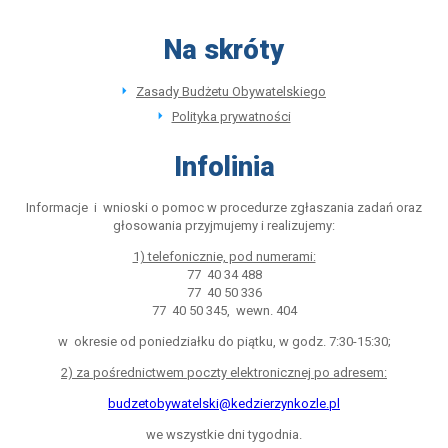
Na skróty
Zasady Budżetu Obywatelskiego
Polityka prywatności
Infolinia
Informacje i wnioski o pomoc w procedurze zgłaszania zadań oraz
głosowania przyjmujemy i realizujemy:
1) telefonicznie, pod numerami:
77 40 34 488
77 40 50 336
77 40 50 345, wewn. 404
w okresie od poniedziałku do piątku, w godz. 7:30-15:30;
2) za pośrednictwem poczty elektronicznej po adresem:
budzetobywatelski@kedzierzynkozle.pl
we wszystkie dni tygodnia.