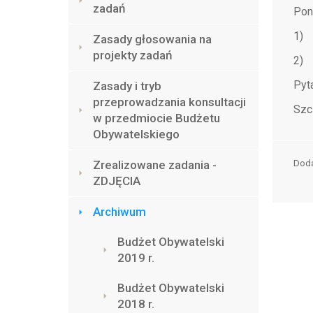
zadań
Pon
1) 
Zasady głosowania na
projekty zadań
2) 
Pyt
Zasady i tryb
przeprowadzania konsultacji
Szc
w przedmiocie Budżetu
Obywatelskiego
Zrealizowane zadania -
Dod
ZDJĘCIA
Archiwum
Budżet Obywatelski
2019 r.
Budżet Obywatelski
2018 r.