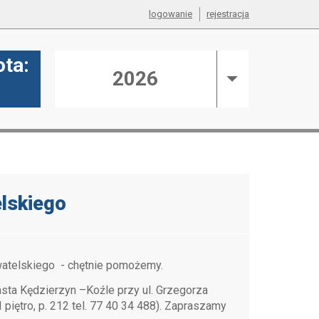
logowanie
rejestracja
ta:
2026
N
lskiego
ywatelskiego - chętnie pomożemy.
sta Kędzierzyn –Koźle przy ul. Grzegorza
piętro, p. 212 tel. 77 40 34 488). Zapraszamy