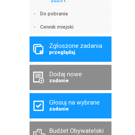
2025 r.
Do pobrania
Cennik miejski
Zgłoszone zadania
przeglądaj
Dodaj nowe
zadanie
Głosuj na wybrane
zadanie
Budżet Obywatelski