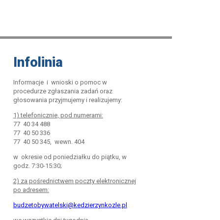
Infolinia
Informacje i wnioski o pomoc w
procedurze zgłaszania zadań oraz
głosowania przyjmujemy i realizujemy:
1) telefonicznie, pod numerami:
77 40 34 488
77 40 50 336
77 40 50 345, wewn. 404
w okresie od poniedziałku do piątku, w
godz. 7:30-15:30;
2) za pośrednictwem poczty elektronicznej
po adresem:
budzetobywatelski@kedzierzynkozle.pl