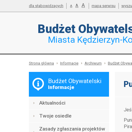
powiększ
A
Przejdź do mapy serwisu
Przejdź do wyszukiwarki
Przejdź do głównego
Przejdź do treści
standardowy
A
dla słabowidzących
mapa serwisu
wyszu
pomniejsz
A
menu
czcionkę
rozmiar
czcionkę
Budżet
Obywatel
Miasta Kędzierzyn-Ko
Strona główna
Informacje
Archiwum
Budżet Obywat
Menu
Budżet Obywatelski
Pu
Informacje
Aktualności
Jeś
Twoje osiedle
Pun
Pir
Zasady zgłaszania projektów