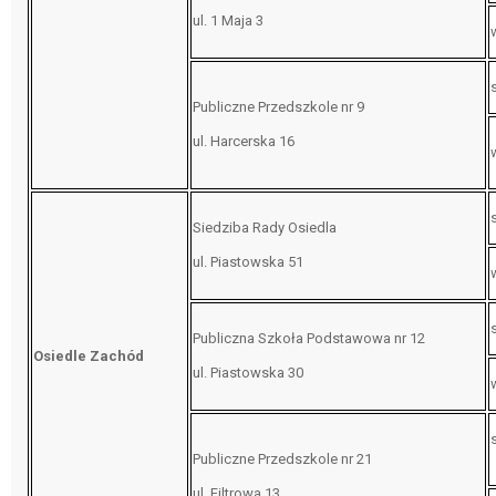
ul. 1 Maja 3
Publiczne Przedszkole nr 9
ul. Harcerska 16
Siedziba Rady Osiedla
ul. Piastowska 51
Publiczna Szkoła Podstawowa nr 12
Osiedle Zachód
ul. Piastowska 30
Publiczne Przedszkole nr 21
ul. Filtrowa 13