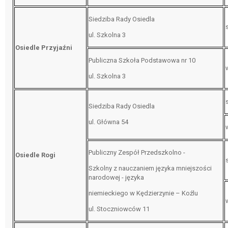
Siedziba Rady Osiedla
ul. Szkolna 3
Osiedle Przyjaźni
Publiczna Szkoła Podstawowa nr 10
ul. Szkolna 3
Siedziba Rady Osiedla
ul. Główna 54
Publiczny Zespół Przedszkolno -
Osiedle Rogi
Szkolny z nauczaniem języka mniejszości
narodowej - języka
niemieckiego w Kędzierzynie – Koźlu
ul. Stoczniowców 11