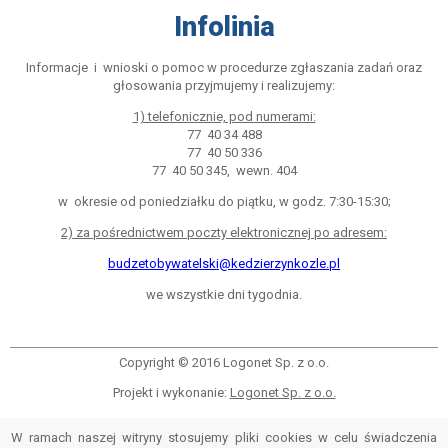
Infolinia
Informacje i wnioski o pomoc w procedurze zgłaszania zadań oraz
głosowania przyjmujemy i realizujemy:
1) telefonicznie, pod numerami:
77 40 34 488
77 40 50 336
77 40 50 345, wewn. 404
w okresie od poniedziałku do piątku, w godz. 7:30-15:30;
2) za pośrednictwem poczty elektronicznej po adresem:
budzetobywatelski@kedzierzynkozle.pl
we wszystkie dni tygodnia.
Copyright © 2016 Logonet Sp. z o.o.
Projekt i wykonanie:
Logonet Sp. z o.o.
W ramach naszej witryny stosujemy pliki cookies w celu świadczenia