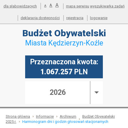
powiększ
A
Przejdź do mapy serwisu
Przejdź do wyszukiwarki
Przejdź do głównego
Przejdź do treści
standardowy
A
pomniejsz
dla słabowidzących
A
mapa serwisu
wyszukiwarka zadań
menu
czcionkę
rozmiar
czcionkę
deklaracja dostępności
rejestracja
logowanie
Budżet
Obywatelski
Miasta Kędzierzyn-Koźle
Przeznaczona kwota:
1.067.257
PLN
2026
Strona główna
Informacje
Archiwum
Budżet Obywatelski
2025 r.
Harmonogram dni i godzin głosowań stacjonarnych