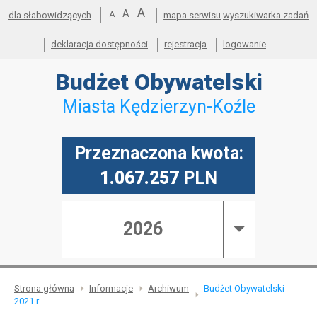
powiększ
A
Przejdź do mapy serwisu
Przejdź do wyszukiwarki
Przejdź do głównego
Przejdź do treści
standardowy
A
pomniejsz
dla słabowidzących
A
mapa serwisu
wyszukiwarka zadań
menu
czcionkę
rozmiar
czcionkę
deklaracja dostępności
rejestracja
logowanie
Budżet
Obywatelski
Miasta Kędzierzyn-Koźle
Przeznaczona kwota:
1.067.257
PLN
2026
Strona główna
Informacje
Archiwum
Budżet Obywatelski
2021 r.