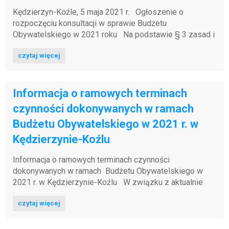
Kędzierzyn-Koźle, 5 maja 2021 r. Ogłoszenie o
rozpoczęciu konsultacji w sprawie Budżetu
Obywatelskiego w 2021 roku Na podstawie § 3 zasad i
trybu przeprowadzania konsultacji w ramach Budżetu
czytaj więcej
Obywatelskiego...
Informacja o ramowych terminach
czynności dokonywanych w ramach
Budżetu Obywatelskiego w 2021 r. w
Kędzierzynie-Koźlu
Informacja o ramowych terminach czynności
dokonywanych w ramach Budżetu Obywatelskiego w
2021 r. w Kędzierzynie-Koźlu W związku z aktualnie
obowiązującym stanem epidemii, ramowe terminy
czytaj więcej
czynności dokonywanych w ramach...