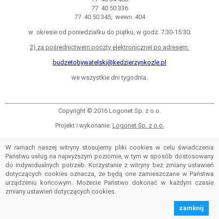
77 40 50 336
77 40 50 345, wewn. 404
w okresie od poniedziałku do piątku, w godz. 7:30-15:30;
2) za pośrednictwem poczty elektronicznej po adresem:
budzetobywatelski@kedzierzynkozle.pl
we wszystkie dni tygodnia.
Copyright © 2016 Logonet Sp. z o.o.
Projekt i wykonanie:
Logonet Sp. z o.o.
W ramach naszej witryny stosujemy pliki cookies w celu świadczenia
Państwu usług na najwyższym poziomie, w tym w sposób dostosowany
do indywidualnych potrzeb. Korzystanie z witryny bez zmiany ustawień
dotyczących cookies oznacza, że będą one zamieszczane w Państwa
urządzeniu końcowym. Możecie Państwo dokonać w każdym czasie
zmiany ustawień dotyczących cookies.
zamknij